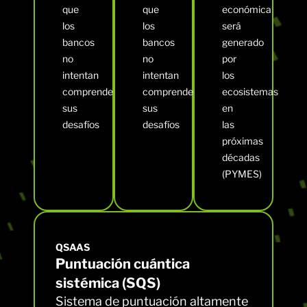
que
que
económica
los
los
será
bancos
bancos
generado
no
no
por
intentan
intentan
los
comprender
comprender
ecosistemas
sus
sus
en
desafíos
desafíos
las
próximas
décadas
(PYMES)
QSAAS
Puntuación cuántica
sistémica (SQS)
Sistema de puntuación altamente