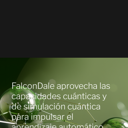
FalconDale aprovecha las
capacidades cuánticas y
de simulación cuántica
para impulsar el
aprendizaje automático