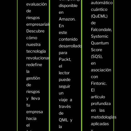
automático
evaluación
disponible
cuántico
de
en
(QuEML)
riesgos
Amazon.
de
empresariales.
En
Falcondale,
Descubre
este
Systemic
cómo
contenido
Quantum
nuestra
desarrollado
Score
tecnología
para
(SQS),
revolucionaria
Packt,
en
redefine
el
asociación
la
lector
con
gestión
puede
Fintonic.
de
seguir
El
riesgos
un
artículo
y lleva
viaje a
profundiza
tu
través
en las
empresa
de
metodologías
hacia
QML y
aplicadas
el
la
y