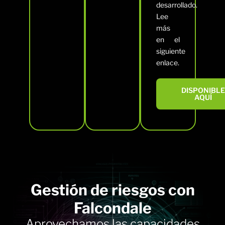
desarrollado.
Lee
más
en el
siguiente
enlace.
DISPONIBL
AQUÍ
Gestión de riesgos con
Falcondale
Aprovechamos las capacidades