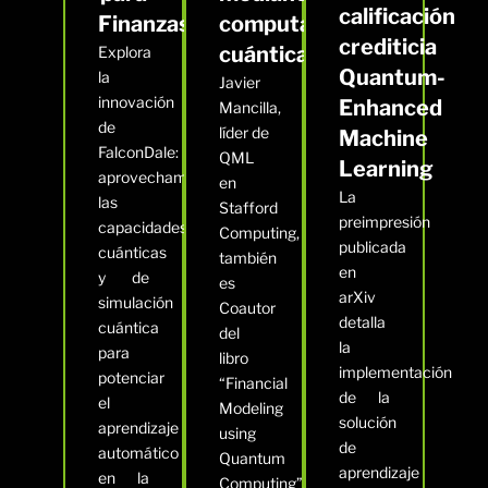
calificación
Finanzas
computación
crediticia
cuántica"
Explora
Quantum-
la
Javier
innovación
Enhanced
Mancilla,
de
líder de
Machine
FalconDale:
QML
Learning
aprovechamos
en
La
las
Stafford
preimpresión
capacidades
Computing,
publicada
cuánticas
también
en
y de
es
arXiv
simulación
Coautor
detalla
cuántica
del
la
para
libro
implementación
potenciar
“Financial
de la
el
Modeling
solución
aprendizaje
using
de
automático
Quantum
aprendizaje
en la
Computing”,