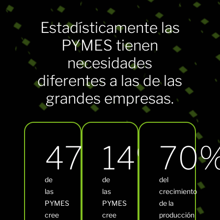
Estadísticamente las
PYMES tienen
necesidades
diferentes a las de las
grandes empresas.
47%
14%
70
de
de
del
las
las
crecimiento
PYMES
PYMES
de la
cree
cree
producción