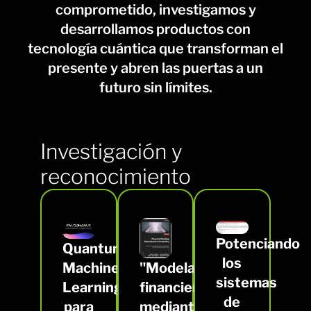
comprometido, investigamos y
desarrollamos productos con
tecnología cuántica que transforman el
presente y abren las puertas a un
futuro sin límites.
Investigación y
reconocimiento
Potenciando
Quantum
los
Machine
"Modelado
sistemas
Learning
financiero
de
para
mediante