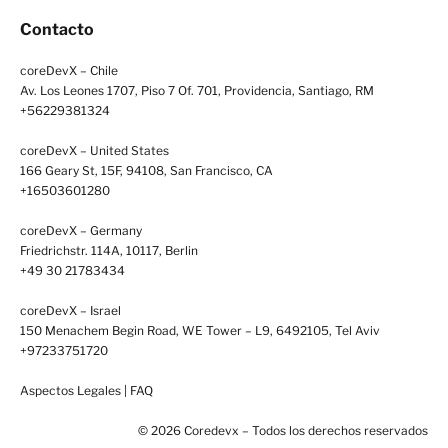
Contacto
coreDevX – Chile
Av. Los Leones 1707, Piso 7 Of. 701, Providencia, Santiago, RM
+56229381324
coreDevX – United States
166 Geary St, 15F, 94108, San Francisco, CA
+16503601280
coreDevX – Germany
Friedrichstr. 114A, 10117, Berlin
+49 30 21783434
coreDevX – Israel
150 Menachem Begin Road, WE Tower – L9, 6492105, Tel Aviv
+97233751720
Aspectos Legales
|
FAQ
© 2026 Coredevx – Todos los derechos reservados
coreDevXLabs