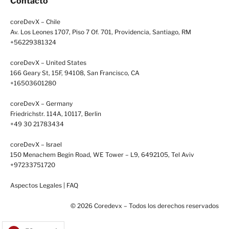
Contacto
coreDevX – Chile
Av. Los Leones 1707, Piso 7 Of. 701, Providencia, Santiago, RM
+56229381324
coreDevX – United States
166 Geary St, 15F, 94108, San Francisco, CA
+16503601280
coreDevX – Germany
Friedrichstr. 114A, 10117, Berlin
+49 30 21783434
coreDevX – Israel
150 Menachem Begin Road, WE Tower – L9, 6492105, Tel Aviv
+97233751720
Aspectos Legales
|
FAQ
© 2026 Coredevx – Todos los derechos reservados