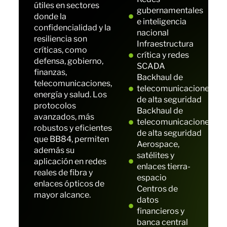
útiles en sectores
gubernamentales
donde la
e inteligencia
confidencialidad y la
nacional
resiliencia son
Infraestructura
críticas, como
crítica y redes
defensa, gobierno,
SCADA
finanzas,
Backhaul de
telecomunicaciones,
telecomunicaciones
energía y salud. Los
de alta seguridad
protocolos
Backhaul de
avanzados, más
telecomunicaciones
robustos y eficientes
de alta seguridad
que BB84, permiten
Aerospace,
además su
satélites y
aplicación en redes
enlaces tierra-
reales de fibra y
espacio
enlaces ópticos de
Centros de
mayor alcance.
datos
financieros y
banca central