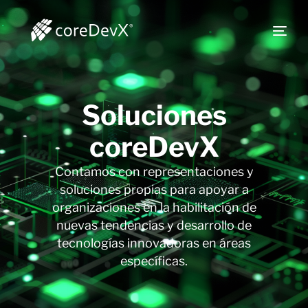
Soluciones
coreDevX
Contamos con representaciones y
soluciones propias para apoyar a
organizaciones en la habilitación de
nuevas tendencias y desarrollo de
tecnologías innovadoras en áreas
específicas.