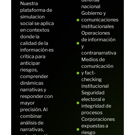
Nuestra
nacional
plataforma de
Gobierno y
simulacion
comunicaciones
social se aplica
institucionales
en contextos
Operaciones
donde la
de información
calidad de la
y
información es
contranarrativa
crítica para
Medios de
anticipar
comunicación
riesgos,
y fact-
comprender
checking
dinámicas
institucional
narrativas y
Seguridad
responder con
electoral e
mayor
integridad de
precisión. Al
procesos
combinar
Corporaciones
análisis de
expuestas a
narrativas,
riesgo