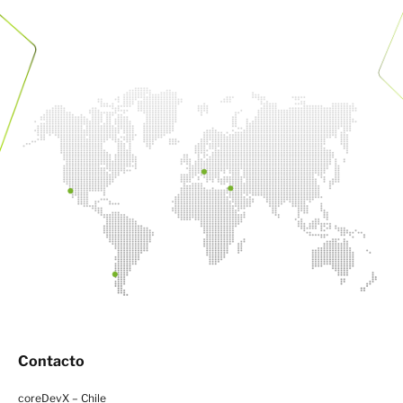
Contacto
coreDevX – Chile