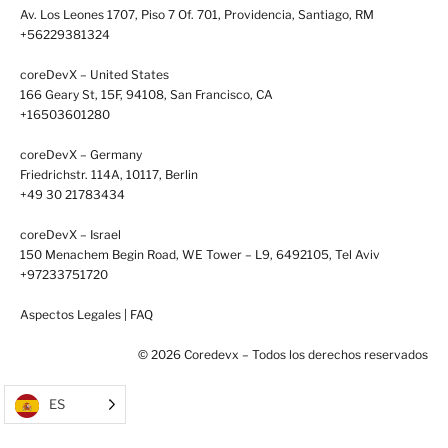
Av. Los Leones 1707, Piso 7 Of. 701, Providencia, Santiago, RM
+56229381324
coreDevX – United States
166 Geary St, 15F, 94108, San Francisco, CA
+16503601280
coreDevX – Germany
Friedrichstr. 114A, 10117, Berlin
+49 30 21783434
coreDevX – Israel
150 Menachem Begin Road, WE Tower – L9, 6492105, Tel Aviv
+97233751720
Aspectos Legales
|
FAQ
© 2026 Coredevx – Todos los derechos reservados
ES