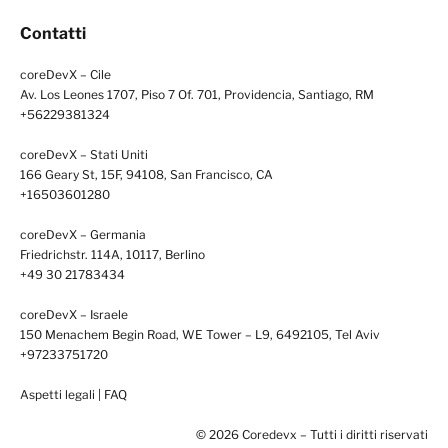
Contatti
coreDevX – Cile
Av. Los Leones 1707, Piso 7 Of. 701, Providencia, Santiago, RM
+56229381324
coreDevX – Stati Uniti
166 Geary St, 15F, 94108, San Francisco, CA
+16503601280
coreDevX – Germania
Friedrichstr. 114A, 10117, Berlino
+49 30 21783434
coreDevX – Israele
150 Menachem Begin Road, WE Tower – L9, 6492105, Tel Aviv
+97233751720
Aspetti legali
|
FAQ
© 2026 Coredevx – Tutti i diritti riservati