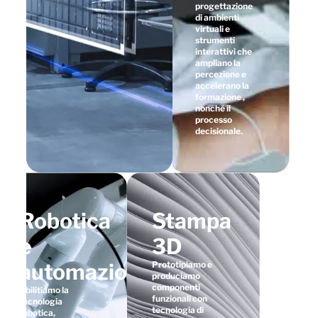
progettazione
di ambienti
virtuali e
strumenti
interattivi che
ampliano la
percezione e
accelerano la
formazione ,
nonché il
processo
decisionale.
Robotica
Stampa
e
3D
automazione
Prototipiamo e
produciamo
componenti
Abilitiamo la
funzionali con
tecnologia
tecnologia di
robotica,