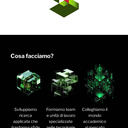
Cosa facciamo?
Sviluppiamo
Formiamo team
Colleghiamo il
ricerca
e unità di lavoro
mondo
applicata che
specializzate
accademico
trasforma sfide
nelle tecnologie
al mercato