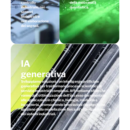
controllo
della meccanica
industriale, nei
quantistica.
sensori
bioispirati e
nell'elaborazione
dei segnali.
IA
generativa
Sviluppiamo soluzioni con intelligenza artificiale
generativa per trasformare processi scientifici, di
servizi e industriali complessi. Affrontiamo sfide che
vanno dall'ottimizzazione dell'accesso documentale
alle applicazioni in chimica, biologia, medicina e
ingegneria, promuovendo innovazioni deeptech che
spaziano dalla modellazione fisica all'ottimizzazione
dei sistemi industriali.