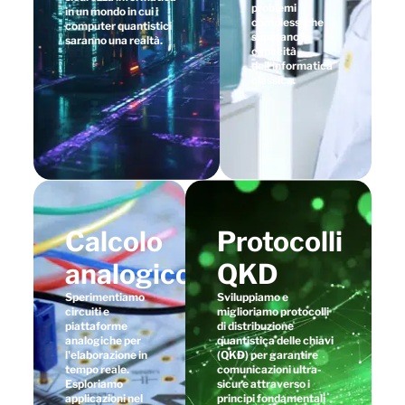
problemi
in un mondo in cui i
complessi che
computer quantistici
superano le
saranno una realtà.
capacità
dell'informatica
classica.
Calcolo
Protocolli
analogico
QKD
Sperimentiamo
Sviluppiamo e
circuiti e
miglioriamo protocolli
piattaforme
di distribuzione
analogiche per
quantistica delle chiavi
l'elaborazione in
(QKD) per garantire
tempo reale.
comunicazioni ultra-
Esploriamo
sicure attraverso i
applicazioni nel
principi fondamentali