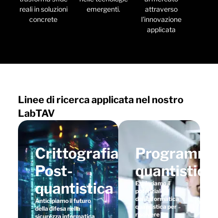
reali in soluzioni
emergenti.
attraverso
concrete
l'innovazione
applicata
Linee di ricerca applicata nel nostro
LabTAV
Crittografia
Programma
Post-
quantistica
quantistica
Esploriamo il
potenziale
dell'informatica
Anticipiamo il futuro
quantistica per
della difesa nella
risolvere
sicurezza informatica