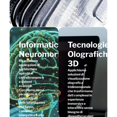
Informatica
Tecnologie
Neuromorfica
Olografiche
Ricerchiamo
3D
applicazioni di
architetture
Applichiamo
ispirate al
soluzioni di
cervello umano e
visualizzazione
a sistemi
olografica
avanzati.
tridimensionale
Cerchiamo nuovi
che trasformano
paradigmi di
dati complessi in
elaborazione
esperienze
delle informazioni
immersive e
con basso
interattive senza
consumo
bisogno di
energetico e alta
dispositivi oculari