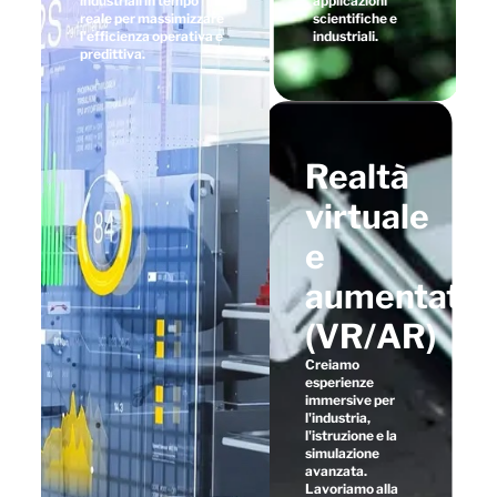
industriali in tempo
applicazioni
reale per massimizzare
scientifiche e
l'efficienza operativa e
industriali.
predittiva.
Realtà
virtuale
e
aumentata
(VR/AR)
Creiamo
esperienze
immersive per
l'industria,
l'istruzione e la
simulazione
avanzata.
Lavoriamo alla