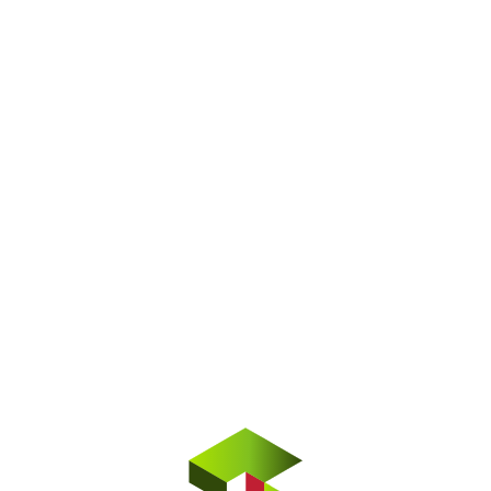
LabTAV - Laboratorio di Tecnologie
Avanzate
Molteplici linee di lavoro nel
nostro centro di ricerca
applicata
Il nostro Centro di Ricerca Applicata e i suoi Laboratori
sviluppano soluzioni innovative utilizzando tecnologie
all'avanguardia, creando prodotti di grande impatto che
trasformano l'industria e i servizi.