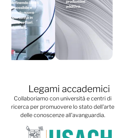
produzione
ridefinendo i limiti
additiva.
del possibile e
aprendo nuove
opportunità in
diversi settori
industriali.
Legami accademici
Collaboriamo con università e centri di
ricerca per promuovere lo stato dell'arte
delle conoscenze all'avanguardia.