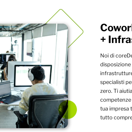
Cowork
+ Infr
Noi di core
disposizione 
infrastrutture
specialisti p
zero. Ti aiut
competenze e
tua impresa 
tutto compre