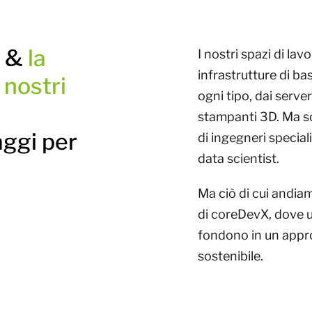
e &
la
I nostri spazi di lav
infrastrutture di b
 nostri
ogni tipo, dai server 
stampanti 3D. Ma so
aggi per
di ingegneri special
data scientist.
Ma ciò di cui andiamo
di coreDevX, dove uno
fondono in un appr
sostenibile.