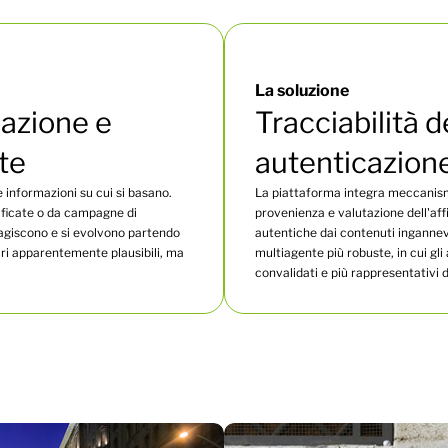
La soluzione
mazione e
Tracciabilità d
te
autenticazione
e informazioni su cui si basano.
La piattaforma integra meccanismi 
ificate o da campagne di
provenienza e valutazione dell'affi
eagiscono e si evolvono partendo
autentiche dai contenuti ingannev
ari apparentemente plausibili, ma
multiagente più robuste, in cui gli
convalidati e più rappresentativi d