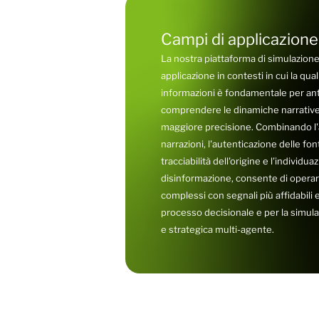
Campi di applicazione
La nostra piattaforma di simulazione
applicazione in contesti in cui la qual
informazioni è fondamentale per antic
comprendere le dinamiche narrative
maggiore precisione. Combinando l'a
narrazioni, l'autenticazione delle fonti
tracciabilità dell'origine e l'individua
disinformazione, consente di operar
complessi con segnali più affidabili e u
processo decisionale e per la simula
e strategica multi-agente.