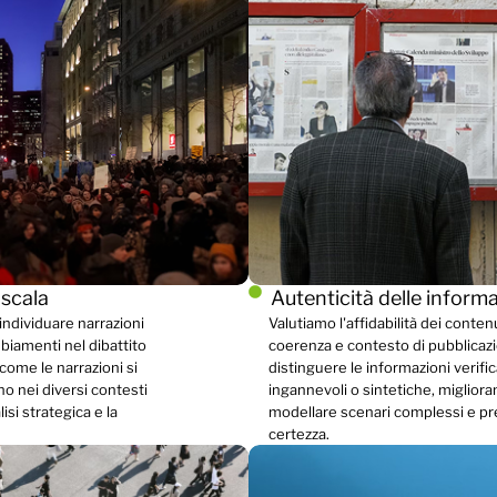
 scala
Autenticità delle inform
individuare narrazioni
Valutiamo l'affidabilità dei conten
biamenti nel dibattito
coerenza e contesto di pubblicazi
come le narrazioni si
distinguere le informazioni verific
no nei diversi contesti
ingannevoli o sintetiche, migliorand
lisi strategica e la
modellare scenari complessi e p
certezza.