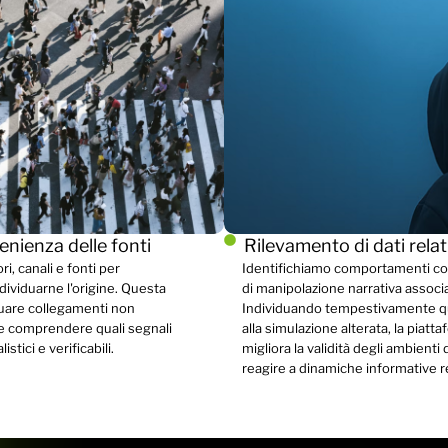
venienza delle fonti
Rilevamento di dati relat
ri, canali e fonti per
Identifichiamo comportamenti coor
ndividuarne l'origine. Questa
di manipolazione narrativa associ
iduare collegamenti non
Individuando tempestivamente qu
e e comprendere quali segnali
alla simulazione alterata, la piatt
stici e verificabili.
migliora la validità degli ambienti
reagire a dinamiche informative re