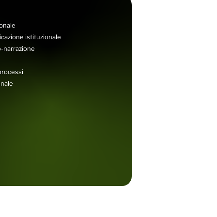
ionale
azione istituzionale
o-narrazione
 processi
onale