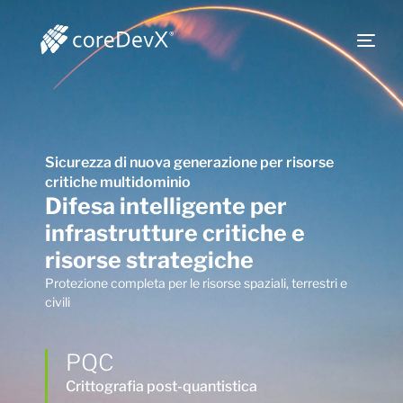
Sicurezza di nuova generazione per risorse
critiche multidominio
Difesa intelligente per
infrastrutture critiche e
risorse strategiche
Protezione completa per le risorse spaziali, terrestri e
civili
PQC
Crittografia post-quantistica