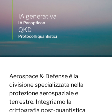
IA generativa
IA Panopticon
QKD
Protocolli quantistici
Aerospace & Defense è la
divisione specializzata nella
protezione aerospaziale e
terrestre. Integriamo la
crittografia post-quantistica