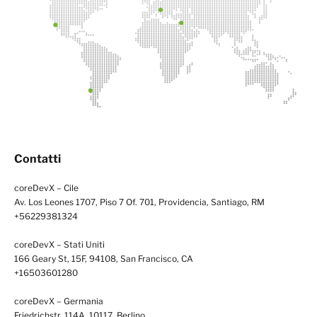
Contatti
coreDevX – Cile
Av. Los Leones 1707, Piso 7 Of. 701, Providencia, Santiago, RM
+56229381324
coreDevX – Stati Uniti
166 Geary St, 15F, 94108, San Francisco, CA
+16503601280
coreDevX – Germania
Friedrichstr. 114A, 10117, Berlino