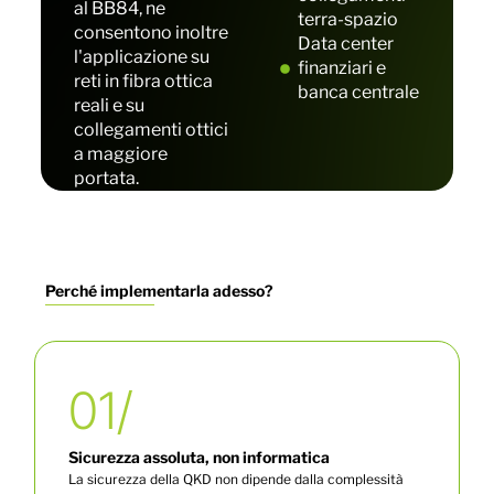
al BB84, ne
terra-spazio
consentono inoltre
Data center
l'applicazione su
finanziari e
reti in fibra ottica
banca centrale
reali e su
collegamenti ottici
a maggiore
portata.
Perché implementarla adesso?
01/
Sicurezza assoluta, non informatica
La sicurezza della QKD non dipende dalla complessità