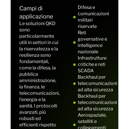
Difesa e
Campi di
comunicazioni
applicazione
militari
Le soluzioni QKD
riservate
sono
Reti
particolarmente
governative e
utili in settori in cui
intelligence
la riservatezza e la
nazionale
resilienza sono
Infrastrutture
fondamentali,
critiche e reti
come la difesa, la
SCADA
pubblica
Backhaul per
amministrazione,
telecomunicazioni
la finanza, le
ad alta sicurezza
telecomunicazioni,
Backhaul per
l'energia e la
telecomunicazioni
sanità. I protocolli
ad alta sicurezza
avanzati, più
Aerospaziale,
robusti ed
satelliti e
efficienti rispetto
collegamenti