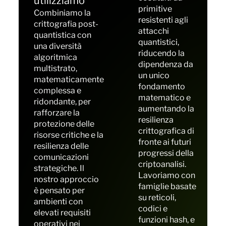
utilizziamo
primitive
Combiniamo la
resistenti agli
crittografia post-
attacchi
quantistica con
quantistici,
una diversità
riducendo la
algoritmica
dipendenza da
multistrato,
un unico
matematicamente
fondamento
complessa e
matematico e
ridondante, per
aumentando la
rafforzare la
resilienza
protezione delle
crittografica di
risorse critiche e la
fronte ai futuri
resilienza delle
progressi della
comunicazioni
criptoanalisi.
strategiche. Il
Lavoriamo con
nostro approccio
famiglie basate
è pensato per
su reticoli,
ambienti con
codici e
elevati requisiti
funzioni hash, e
operativi nei