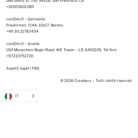
166 Geary St, 15F, 94108, San Francisco, CA
+16503601280
coreDevX – Germania
Friedrichstr. 114A, 10117, Berlino
+49 30 21783434
coreDevX – Israele
150 Menachem Begin Road, WE Tower – L9, 6492105, Tel Aviv
+97233751720
Aspetti legali
|
FAQ
© 2026 Coredevx – Tutti i diritti riservati
IT