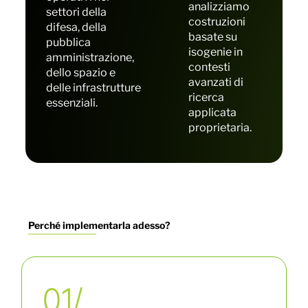
analizziamo
settori della
costruzioni
difesa, della
basate su
pubblica
isogenie in
amministrazione,
contesti
dello spazio e
avanzati di
delle infrastrutture
ricerca
essenziali.
applicata
proprietaria.
Perché implementarla adesso?
01/