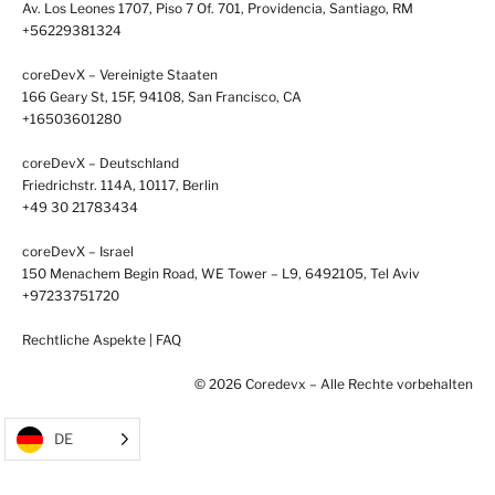
Av. Los Leones 1707, Piso 7 Of. 701, Providencia, Santiago, RM
+56229381324
coreDevX – Vereinigte Staaten
166 Geary St, 15F, 94108, San Francisco, CA
+16503601280
coreDevX – Deutschland
Friedrichstr. 114A, 10117, Berlin
+49 30 21783434
coreDevX – Israel
150 Menachem Begin Road, WE Tower – L9, 6492105, Tel Aviv
+97233751720
Rechtliche Aspekte
|
FAQ
© 2026 Coredevx – Alle Rechte vorbehalten
DE
coreDevXLabs